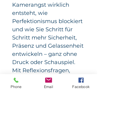
Kamerangst wirklich 
entsteht, wie 
Perfektionismus blockiert 
und wie Sie Schritt für 
Schritt mehr Sicherheit, 
Präsenz und Gelassenheit 
entwickeln – ganz ohne 
Druck oder Schauspiel.
Mit Reflexionsfragen, 
mentalen Übungen und 
kleinen Praxisimpulsen 
Phone
Email
Facebook
unterstützt Sie dieses 
Handout dabei, sichtbar 
zu werden, ohne sich zu 
verbiegen.
Geeignet für:
Alle, die sich vor Kamera, 